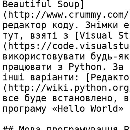
Beautiful Soup]
(http://www.crummy.com/
редактор коду. Знімки е
тут, взяті з [Visual St
(https://code.visualstu
використовувати будь-як
працювати з Python. За 
інші варіанти: [Редакто
(http://wiki.python.org
все буде встановлено, в
програму «Hello World» 
## Мова програмування P