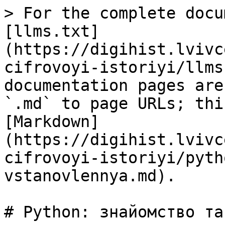
> For the complete docu
[llms.txt]
(https://digihist.lvivc
cifrovoyi-istoriyi/llms
documentation pages are
`.md` to page URLs; thi
[Markdown]
(https://digihist.lvivc
cifrovoyi-istoriyi/pyth
vstanovlennya.md).

# Python: знайомство та