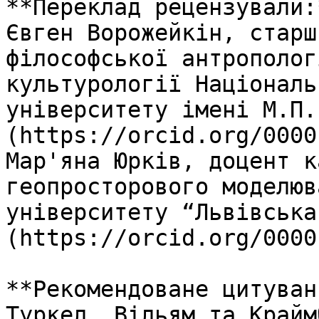
**Переклад рецензували:*
Євген Ворожейкін, старш
філософської антрополог
культурології Національ
університету імені М.П.
(https://orcid.org/0000
Мар'яна Юрків, доцент к
геопросторового моделюв
університету “Львівська
(https://orcid.org/0000
**Рекомендоване цитуван
Туркел, Вільям та Крайм