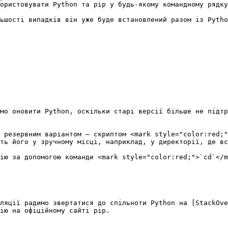
ористовувати Python та pip у будь-якому командному рядку
ьшості випадків він уже буде встановлений разом із Pytho
мо оновити Python, оскільки старі версії більше не підтр
 резервним варіантом — скриптом <mark style="color:red;"
ть його у зручному місці, наприклад, у директорії, де вс
ію за допомогою команди <mark style="color:red;">`cd`</m
ляції радимо звертатися до спільноти Python на [StackOve
ію на офіційному сайті pip.
