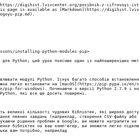
https://digihist.lvivcenter.org/posibnik-z-cifrovoyi-ist
is page is available as [Markdown](https://digihist.lviv
ogoyu-pip.md).

ssons/installing-python-modules-pip>

 для Python; цей урок пояснює один із найпоширеніших мет
влювати модулі Python. Існує багато способів встановленн
жна легко встановити на [macOS](https://pip.pypa.io/en/s
n/pip-for-windows). Починаючи з версії Python 2.7.9 і но
Python, які все ще досить поширені.

ть великої кількості чудових бібліотек, які широко досту
ання певних завдань (наприклад, створення CSV-файлу або 
укаючи рішення проблем в Google, ви можете натрапити на 
ення бібліотек на ваш комп'ютер, ви зможете легко підклю
ьки вам потрібно, наприклад
