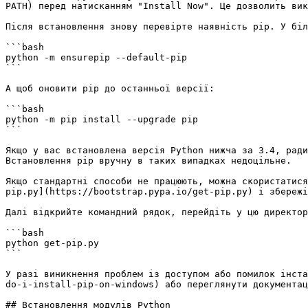
PATH) перед натисканням "Install Now". Це дозволить вик
Після встановлення знову перевірте наявність pip. У біл
```bash

python -m ensurepip --default-pip

```

А щоб оновити pip до останньої версії:

```bash

python -m pip install --upgrade pip

```

Якщо у вас встановлена версія Python нижча за 3.4, ради
Встановлення pip вручну в таких випадках недоцільне.

Якщо стандартні способи не працюють, можна скористатися
pip.py](https://bootstrap.pypa.io/get-pip.py) і збережі
Далі відкрийте командний рядок, перейдіть у цю директор
```bash

python get-pip.py

```

У разі виникнення проблем із доступом або помилок інста
do-i-install-pip-on-windows) або переглянути документац
## Встановлення модулів Python
