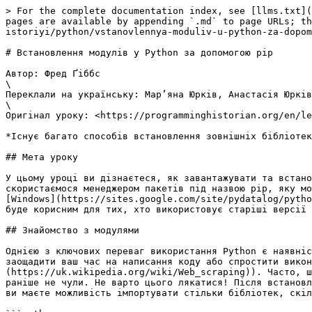
> For the complete documentation index, see [llms.txt](
pages are available by appending `.md` to page URLs; th
istoriyi/python/vstanovlennya-moduliv-u-python-za-dopom
# Встановлення модулів у Python за допомогою pip

Автор: Фред Ґіббс

\

Переклали на українську: Мар’яна Юрків, Анастасія Юрків

\

Оригінал уроку: <https://programminghistorian.org/en/le
*Існує багато способів встановлення зовнішніх бібліотек
## Мета уроку

У цьому уроці ви дізнаєтеся, як завантажувати та встано
скористаємося менеджером пакетів під назвою pip, яку мо
[Windows](https://sites.google.com/site/pydatalog/pytho
буде корисним для тих, хто використовує старіші версії 
## Знайомство з модулями

Однією з ключових переваг використання Python є наявніс
заощадити ваш час на написання коду або спростити викон
(https://uk.wikipedia.org/wiki/Web_scraping)). Часто, ш
раніше не чули. Не варто цього лякатися! Після встановл
ви маєте можливість імпортувати стільки бібліотек, скіл