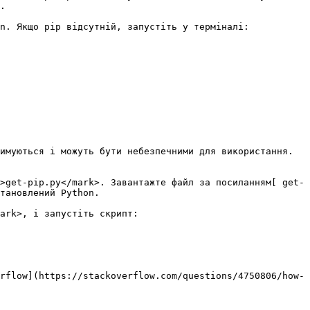
.

n. Якщо pip відсутній, запустіть у терміналі:

имуються і можуть бути небезпечними для використання. 
>get-pip.py</mark>. Завантажте файл за посиланням[ get-
тановлений Python.

ark>, і запустіть скрипт:

rflow](https://stackoverflow.com/questions/4750806/how-