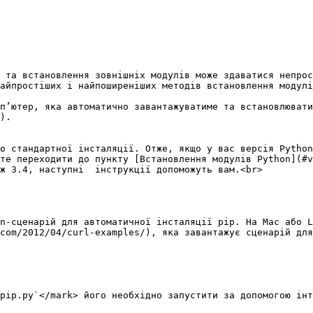
 та встановлення зовнішніх модулів може здаватися непрос
айпростіших і найпоширеніших методів встановлення модулі
п’ютер, яка автоматично завантажуватиме та встановлювати
).

о стандартної інсталяції. Отже, якщо у вас версія Python
те переходити до пункту [Встановлення модулів Python](#v
ж 3.4, наступні  інструкції допоможуть вам.<br>

n-сценарій для автоматичної інсталяції pip. На Mac або L
com/2012/04/curl-examples/), яка завантажує сценарій для
pip.py`</mark> його необхідно запустити за допомогою інт