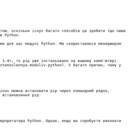
тою, оскільки існує багато способів це зробити (що лише 
в Python.

ме для нас модулі Python. Ми скористаємося менеджером 
 3.4+, то pip уже інстальовано на вашому комп'ютері 
stanovlennya-moduliv-python). Є багато причин, чому у 
inux можна встановити pip через командний рядок, 
 встановлення pip.

ерпретатора Python. Однак, якщо ви спробуєте виконати 