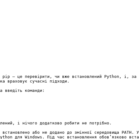
 pip — це перевірити, чи вже встановлений Python, і, за 
ка враховує сучасні підходи.

а введіть команди:

лений, і нічого додатково робити не потрібно.

 встановлено або не додано до змінної середовища PATH. У
ython для Windows. Під час встановлення обов’язково вста