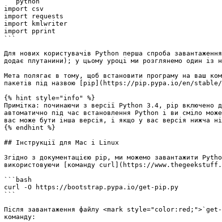
```python

import csv

import requests

import kmlwriter

import pprint

```

Для нових користувачів Python перша спроба завантаження
додає плутанини); у цьому уроці ми розглянемо один із н
Мета полягає в тому, щоб встановити програму на ваш ком
пакетів під назвою [pip](https://pip.pypa.io/en/stable/
{% hint style="info" %}

Примітка: починаючи з версії Python 3.4, pip включено д
автоматично під час встановлення Python і ви сміло може
вас може бути інша версія, і якщо у вас версія нижча ні
{% endhint %}

## Інструкції для Mac і Linux

Згідно з документацією pip, ми можемо завантажити Pytho
використовуючи [команду curl](https://www.thegeekstuff.
```bash

curl -O https://bootstrap.pypa.io/get-pip.py

```

Після завантаження файлу <mark style="color:red;">`get-
команду:
