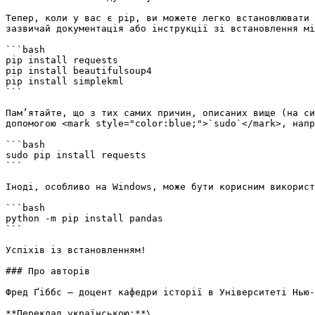
Тепер, коли у вас є pip, ви можете легко встановлювати 
зазвичай документація або інструкції зі встановлення мі
```bash

pip install requests 

pip install beautifulsoup4 

pip install simplekml

```

Пам’ятайте, що з тих самих причин, описаних вище (на си
допомогою <mark style="color:blue;">`sudo`</mark>, напр
```bash

sudo pip install requests

```

Іноді, особливо на Windows, може бути корисним використ
```bash

python -m pip install pandas

```

Успіхів із встановленням!

### Про авторів

Фред Ґіббс — доцент кафедри історії в Університеті Нью-
**Переклад українською:**\
