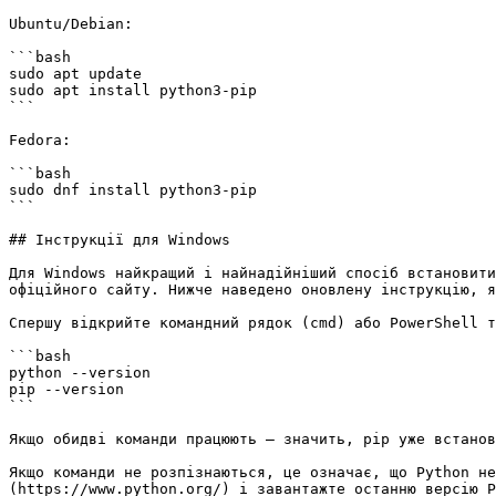
Ubuntu/Debian:

```bash

sudo apt update

sudo apt install python3-pip

```

Fedora:

```bash

sudo dnf install python3-pip

```

## Інструкції для Windows

Для Windows найкращий і найнадійніший спосіб встановити
офіційного сайту. Нижче наведено оновлену інструкцію, я
Спершу відкрийте командний рядок (cmd) або PowerShell т
```bash

python --version 

pip --version

```

Якщо обидві команди працюють — значить, pip уже встанов
Якщо команди не розпізнаються, це означає, що Python не
(https://www.python.org/) і завантажте останню версію P