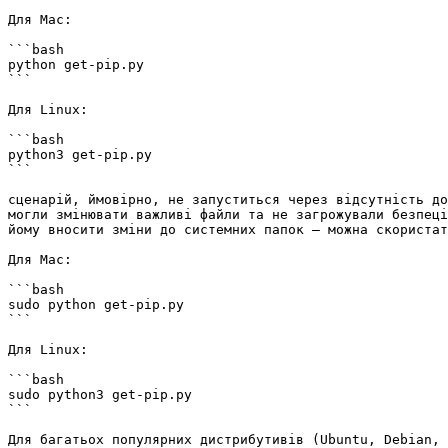
Для Mac:

```bash

python get-pip.py

```

Для Linux:

```bash

python3 get-pip.py

```

сценарій, ймовірно, не запуститься через відсутність до
могли змінювати важливі файли та не загрожували безпеці
йому вносити зміни до системних папок — можна скористат
Для Mac:

```bash

sudo python get-pip.py

```

Для Linux:

```bash

sudo python3 get-pip.py

```

Для багатьох популярних дистрибутивів (Ubuntu, Debian, 