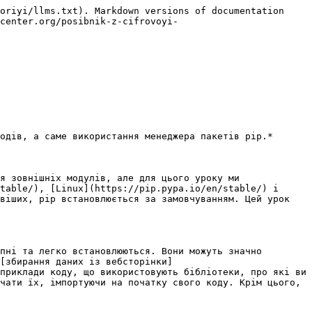
oriyi/llms.txt). Markdown versions of documentation 
center.org/posibnik-z-cifrovoyi-
одів, а саме використання менеджера пакетів pip.*

я зовнішніх модулів, але для цього уроку ми 
table/), [Linux](https://pip.pypa.io/en/stable/) і 
віших, pip встановлюється за замовчуванням. Цей урок 
пні та легко встановлюються. Вони можуть значно 
[збирання даних із вебсторінки]
приклади коду, що використовують бібліотеки, про які ви 
чати їх, імпортуючи на початку свого коду. Крім цього, 