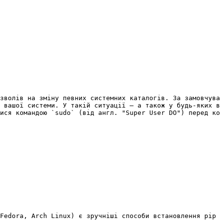
зволів на зміну певних системних каталогів. За замовчува
 вашої системи. У такій ситуації — а також у будь-яких в
ися командою `sudo` (від англ. "Super User DO") перед ко
Fedora, Arch Linux) є зручніші способи встановлення pip 