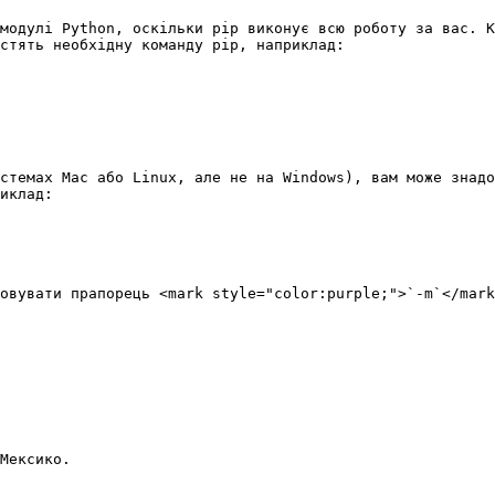
модулі Python, оскільки pip виконує всю роботу за вас. К
стять необхідну команду pip, наприклад:

стемах Mac або Linux, але не на Windows), вам може знадо
иклад:

овувати прапорець <mark style="color:purple;">`-m`</mark
Мексико.
