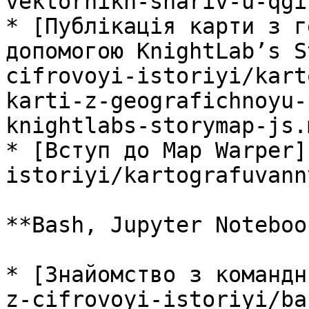
vektornikh-shariv-u-qgi
* [Публікація карти з г
допомогою KnightLab’s S
cifrovoyi-istoriyi/kart
karti-z-geografichnoyu-
knightlabs-storymap-js.m
* [Вступ до Map Warper]
istoriyi/kartografuvann
**Bash, Jupyter Notebook
* [Знайомство з командн
z-cifrovoyi-istoriyi/ba