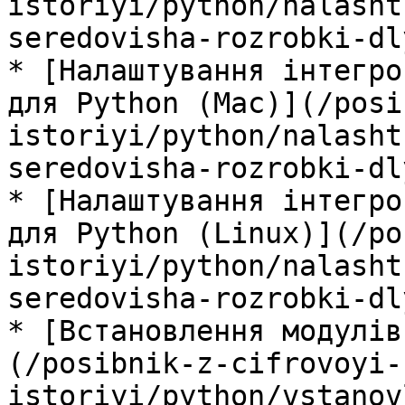
istoriyi/python/nalasht
seredovisha-rozrobki-dl
* [Налаштування інтегро
для Python (Mac)](/posi
istoriyi/python/nalasht
seredovisha-rozrobki-dl
* [Налаштування інтегро
для Python (Linux)](/po
istoriyi/python/nalasht
seredovisha-rozrobki-dl
* [Встановлення модулів
(/posibnik-z-cifrovoyi-
istoriyi/python/vstanov