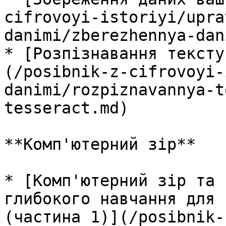
cifrovoyi-istoriyi/upra
danimi/zberezhennya-dan
* [Розпізнавання тексту
(/posibnik-z-cifrovoyi-
danimi/rozpiznavannya-t
tesseract.md)

**Комп'ютерний зір**

* [Комп'ютерний зір та 
глибокого навчання для 
(частина 1)](/posibnik-