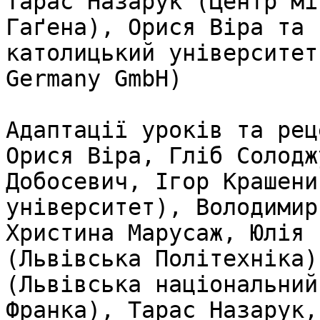
Тарас Назарук (Центр мі
Гаґена), Орися Віра та 
католицький університет
Germany GmbH)

Адаптації уроків та рец
Орися Віра, Гліб Солодж
Добосевич, Ігор Крашени
університет), Володимир 
Христина Марусаж, Юлія 
(Львівська Політехніка)
(Львівська національний
Франка), Тарас Назарук,