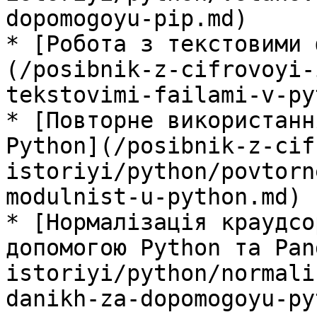
dopomogoyu-pip.md)

* [Робота з текстовими 
(/posibnik-z-cifrovoyi-
tekstovimi-failami-v-py
* [Повторне використанн
Python](/posibnik-z-cif
istoriyi/python/povtorn
modulnist-u-python.md)

* [Нормалізація краудсо
допомогою Python та Pan
istoriyi/python/normali
danikh-za-dopomogoyu-py