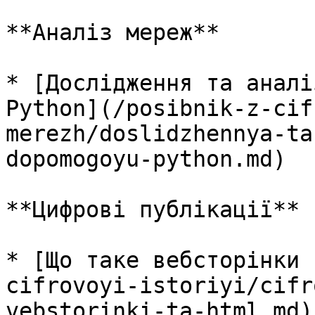
**Аналіз мереж**

* [Дослідження та аналі
Python](/posibnik-z-cif
merezh/doslidzhennya-ta
dopomogoyu-python.md)

**Цифрові публікації**

* [Що таке вебсторінки 
cifrovoyi-istoriyi/cifr
vebstorinki-ta-html.md)
