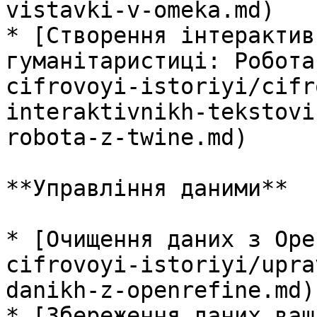
vistavki-v-omeka.md)

* [Створення інтерактив
гуманітаристиці: Робота
cifrovoyi-istoriyi/cifr
interaktivnikh-tekstovi
robota-z-twine.md)

**Управління даними**

* [Очищення даних з Ope
cifrovoyi-istoriyi/upra
danikh-z-openrefine.md)

* [Збереження даних ваш